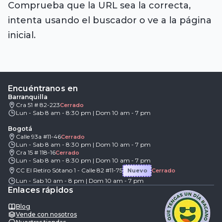
Comprueba que la URL sea la correcta,
intenta usando el buscador o ve a la página
inicial.
Encuéntranos en
Barranquilla
Cra 51 # 82-223
Cerrado
Lun - Sab 8 am - 8:30 pm | Dom 10 am - 7 pm
Bogotá
Calle 93a #11-46
Cerrado
Lun - Sab 8 am - 8:30 pm | Dom 10 am - 7 pm
Cra 15 # 118-16
Cerrado
Lun - Sab 8 am - 8:30 pm | Dom 10 am - 7 pm
CC El Retiro Sótano 1 - Calle 82 #11-75
Nuevo
Cerrado
Lun - Sab 10 am - 8 pm | Dom 10 am - 7 pm
Enlaces rápidos
Blog
Vende con nosotros