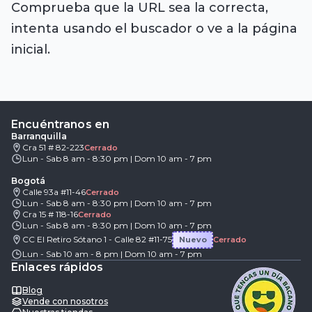
Comprueba que la URL sea la correcta,
intenta usando el buscador o ve a la página
inicial.
Encuéntranos en
Barranquilla
Cra 51 # 82-223
Cerrado
Lun - Sab 8 am - 8:30 pm | Dom 10 am - 7 pm
Bogotá
Calle 93a #11-46
Cerrado
Lun - Sab 8 am - 8:30 pm | Dom 10 am - 7 pm
Cra 15 # 118-16
Cerrado
Lun - Sab 8 am - 8:30 pm | Dom 10 am - 7 pm
CC El Retiro Sótano 1 - Calle 82 #11-75
Nuevo
Cerrado
Lun - Sab 10 am - 8 pm | Dom 10 am - 7 pm
Enlaces rápidos
Blog
Vende con nosotros