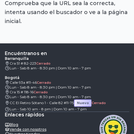
Comprueba que la URL sea la correcta,
intenta usando el buscador o ve a la página
inicial.
Encuéntranos en
Barranquilla
Cra 51 # 82-223
Cerrado
Lun - Sab 8 am - 8:30 pm | Dom 10 am - 7 pm
Bogotá
Calle 93a #11-46
Cerrado
Lun - Sab 8 am - 8:30 pm | Dom 10 am - 7 pm
Cra 15 # 118-16
Cerrado
Lun - Sab 8 am - 8:30 pm | Dom 10 am - 7 pm
CC El Retiro Sótano 1 - Calle 82 #11-75
Nuevo
Cerrado
Lun - Sab 10 am - 8 pm | Dom 10 am - 7 pm
Enlaces rápidos
Blog
Vende con nosotros