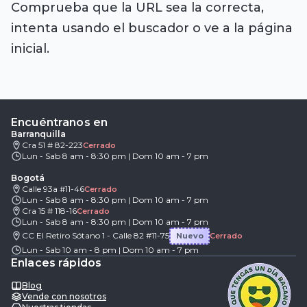
Comprueba que la URL sea la correcta,
intenta usando el buscador o ve a la página
inicial.
Encuéntranos en
Barranquilla
Cra 51 # 82-223
Cerrado
Lun - Sab 8 am - 8:30 pm | Dom 10 am - 7 pm
Bogotá
Calle 93a #11-46
Cerrado
Lun - Sab 8 am - 8:30 pm | Dom 10 am - 7 pm
Cra 15 # 118-16
Cerrado
Lun - Sab 8 am - 8:30 pm | Dom 10 am - 7 pm
CC El Retiro Sótano 1 - Calle 82 #11-75
Nuevo
Cerrado
Lun - Sab 10 am - 8 pm | Dom 10 am - 7 pm
Enlaces rápidos
Blog
Vende con nosotros