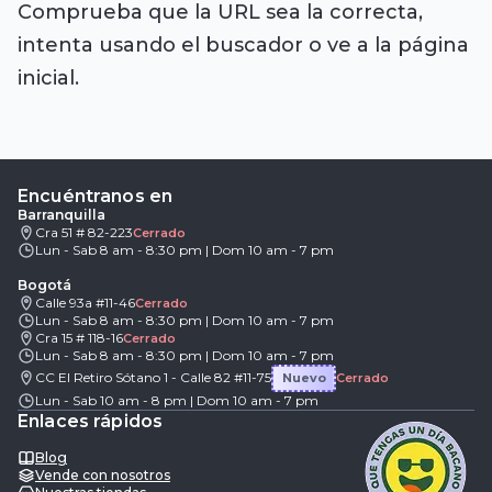
Comprueba que la URL sea la correcta,
intenta usando el buscador o ve a la página
inicial.
Encuéntranos en
Barranquilla
Cra 51 # 82-223
Cerrado
Lun - Sab 8 am - 8:30 pm | Dom 10 am - 7 pm
Bogotá
Calle 93a #11-46
Cerrado
Lun - Sab 8 am - 8:30 pm | Dom 10 am - 7 pm
Cra 15 # 118-16
Cerrado
Lun - Sab 8 am - 8:30 pm | Dom 10 am - 7 pm
CC El Retiro Sótano 1 - Calle 82 #11-75
Nuevo
Cerrado
Lun - Sab 10 am - 8 pm | Dom 10 am - 7 pm
Enlaces rápidos
Blog
Vende con nosotros