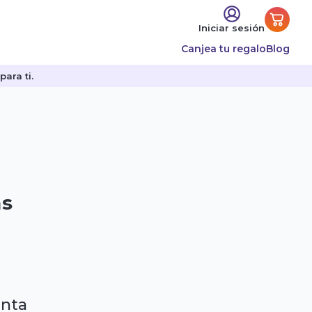
Iniciar sesión
Canjea tu regalo
Blog
ara ti.
as
enta