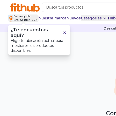
Barranquilla
Nuestra marca
Nuevos
Categorías
Hub
Cra. 51 #82-223
Descub
¿Te encuentras
aquí?
Elige tu ubicación actual para
mostrarte los productos
disponibles.
Com