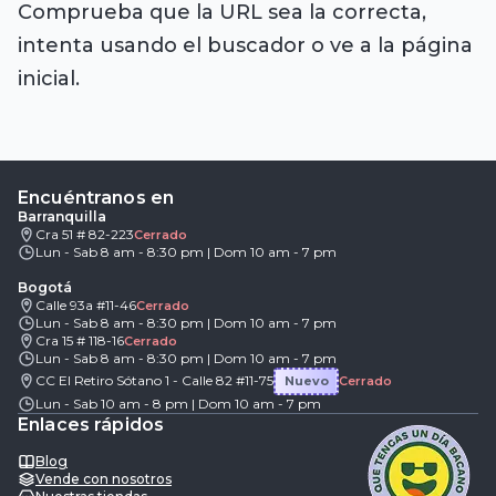
Comprueba que la URL sea la correcta,
intenta usando el buscador o ve a la página
inicial.
Encuéntranos en
Barranquilla
Cra 51 # 82-223
Cerrado
Lun - Sab 8 am - 8:30 pm | Dom 10 am - 7 pm
Bogotá
Calle 93a #11-46
Cerrado
Lun - Sab 8 am - 8:30 pm | Dom 10 am - 7 pm
Cra 15 # 118-16
Cerrado
Lun - Sab 8 am - 8:30 pm | Dom 10 am - 7 pm
CC El Retiro Sótano 1 - Calle 82 #11-75
Nuevo
Cerrado
Lun - Sab 10 am - 8 pm | Dom 10 am - 7 pm
Enlaces rápidos
Blog
Vende con nosotros