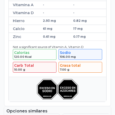
Vitamina A
-
-
Vitamina D
-
-
Hierro
2.93 mg
0.82 mg
Calcio
61 mg
17 mg
Zinc
0.61 mg
0.17 mg
Not a significant source of Vitamin A, Vitamin D
Calorías
Sodio
120.00
Kcal
106.00
mg
Carb Total
Grasa total
10.00
g
7.00
g
Opciones similares