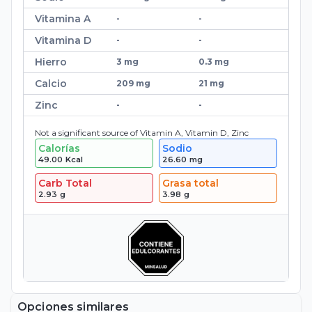
Vitamina A
-
-
Vitamina D
-
-
Hierro
3 mg
0.3 mg
Calcio
209 mg
21 mg
Zinc
-
-
Not a significant source of Vitamin A, Vitamin D, Zinc
Calorías
Sodio
49.00
Kcal
26.60
mg
Carb Total
Grasa total
2.93
g
3.98
g
Opciones similares