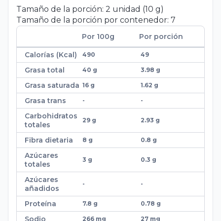
Tamaño de la porción:
2
unidad
(
10
g
)
Tamaño de la porción por contenedor:
7
Por 100
g
Por porción
Calorías (Kcal)
490
49
Grasa total
40 g
3.98 g
Grasa saturada
16 g
1.62 g
Grasa trans
-
-
Carbohidratos
29 g
2.93 g
totales
Fibra dietaria
8 g
0.8 g
Azúcares
3 g
0.3 g
totales
Azúcares
-
-
añadidos
Proteína
7.8 g
0.78 g
Sodio
266 mg
27 mg