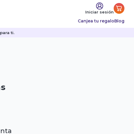
Iniciar sesión
Canjea tu regalo
Blog
ara ti.
as
enta