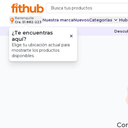
Barranquilla
Nuestra marca
Nuevos
Categorías
Hub
Cra. 51 #82-223
Descub
¿Te encuentras
aquí?
Elige tu ubicación actual para
mostrarte los productos
disponibles.
Com