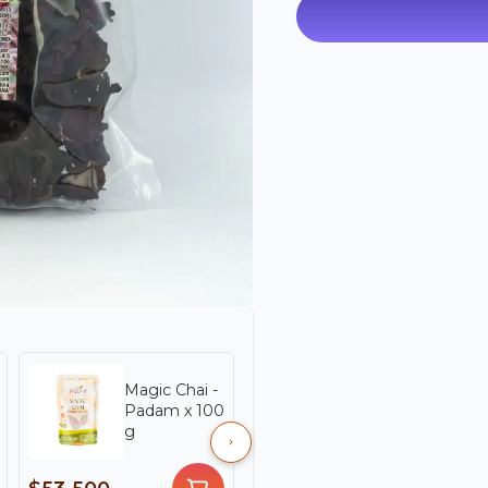
Magic Chai -
Té Dorado
Padam x 100
Cúrcuma
g
Spiruté -
Naturela X
20 Unds