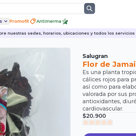
s
Promofit
Antimerma
re nuestras sedes, horarios, ubicaciones y todos los servicios p
Salugran
Flor de Jamai
Es una planta tropi
cálices rojos para 
así como para elabo
valorada por sus p
antioxidantes, diuré
cardiovascular.
$20.900