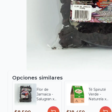
Opciones similares
Flor de
Té Spiruté
Jamaica -
Verde -
Salugran x
Naturela x
50g
30 g