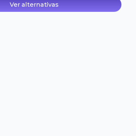
Ver alternativas
Almendra
Salvado de
Natural -
Avena -
Salugran x
Salugran x
125 g
500 g