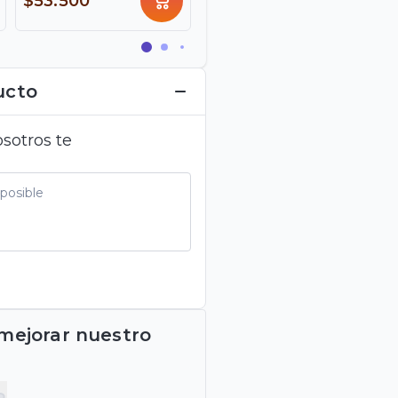
$53.500
$26.850
ucto
sotros te
 mejorar nuestro