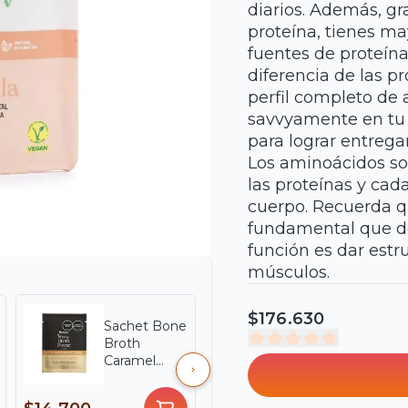
diarios. Además, gr
proteína, tienes ma
fuentes de proteína
diferencia de las p
perfil completo de 
savvyamente en tu 
para lograr entrega
Los aminoácidos so
las proteínas y cad
cuerpo. Recuerda q
fundamental que de
función es dar estr
músculos.
$176.630
Sachet Bone
Veggie
Broth
Powder
Caramel
Creamy
Vainilla -
Vanilla -
Savvy X 25 g
Savvy x 30 g