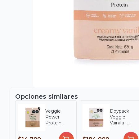
Opciones similares
Veggie
Doypack
Power
Veggie
Protein
Vainilla -
Vainilla -
Savvy X 560
Savvy x 28 g
g