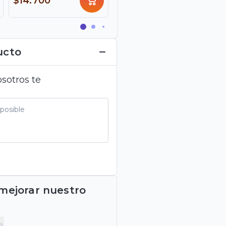
$14.700
$16.900
ucto
sotros te
 mejorar nuestro