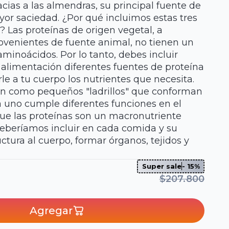
acias a las almendras, su principal fuente de
yor saciedad. ¿Por qué incluimos estas tres
? Las proteínas de origen vegetal, a
rovenientes de fuente animal, no tienen un
aminoácidos. Por lo tanto, debes incluir
alimentación diferentes fuentes de proteína
rle a tu cuerpo los nutrientes que necesita.
n como pequeños "ladrillos" que conforman
a uno cumple diferentes funciones en el
ue las proteínas son un macronutriente
beríamos incluir en cada comida y su
uctura al cuerpo, formar órganos, tejidos y
Super sale
- 15%
$207.800
ISO 100
Bi Pro Mass
Vainilla
Vainilla -
Gourmet -
Nutramerican
Agregar
Dymatize x
x 3 lb
1.3lb