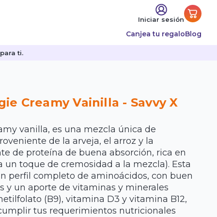
Iniciar sesión
Canjea tu regalo
Blog
ara ti.
ie Creamy Vainilla - Savvy X
my vanilla, es una mezcla única de
oveniente de la arveja, el arroz y la
te de proteína de buena absorción, rica en
a un toque de cremosidad a la mezcla). Esta
un perfil completo de aminoácidos, con buen
 y un aporte de vitaminas y minerales
etilfolato (B9), vitamina D3 y vitamina B12,
cumplir tus requerimientos nutricionales