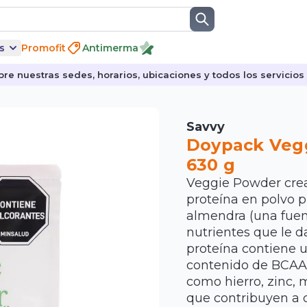
s
Promofit
Antimerma
re nuestras sedes, horarios, ubicaciones y todos los servicios p
Savvy
Doypack Vegg
630 g
Veggie Powder crea
proteína en polvo pr
almendra (una fuen
nutrientes que le d
proteína contiene 
contenido de BCAAs
como hierro, zinc, m
que contribuyen a 