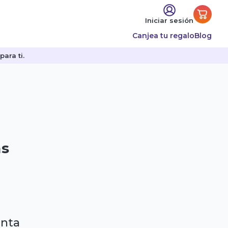
Iniciar sesión
Canjea tu regalo
Blog
ara ti.
as
enta