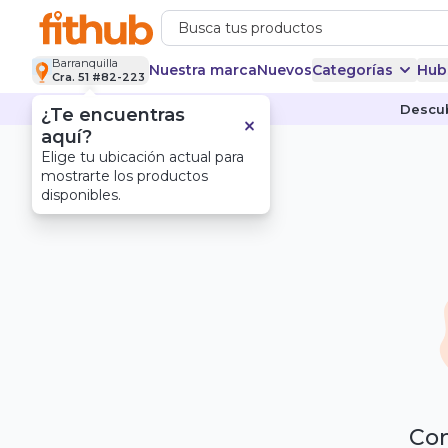
Barranquilla
Nuestra marca
Nuevos
Categorías
Hub
Cra. 51 #82-223
Descub
¿Te encuentras
aquí?
Elige tu ubicación actual para
mostrarte los productos
disponibles.
Com