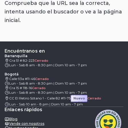
Comprueba que la URL sea la correcta,
intenta usando el buscador o ve a la página
inicial.
Encuéntranos en
Barranquilla
Cra 51 # 82-223
Cerrado
Lun - Sab 8 am - 8:30 pm | Dom 10 am - 7 pm
Bogotá
Calle 93a #11-46
Cerrado
Lun - Sab 8 am - 8:30 pm | Dom 10 am - 7 pm
Cra 15 # 118-16
Cerrado
Lun - Sab 8 am - 8:30 pm | Dom 10 am - 7 pm
CC El Retiro Sótano 1 - Calle 82 #11-75
Nuevo
Cerrado
Lun - Sab 10 am - 8 pm | Dom 10 am - 7 pm
Enlaces rápidos
Blog
Vende con nosotros