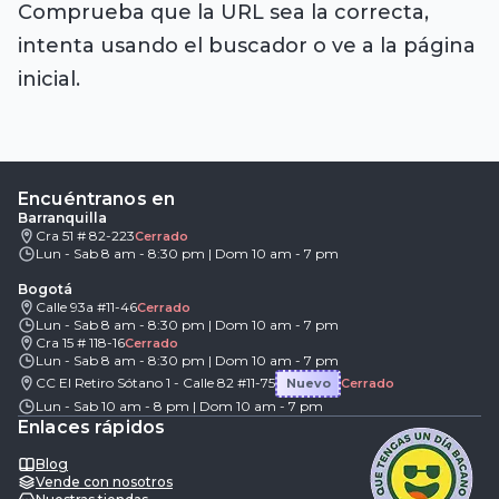
Comprueba que la URL sea la correcta,
intenta usando el buscador o ve a la página
inicial.
Encuéntranos en
Barranquilla
Cra 51 # 82-223
Cerrado
Lun - Sab 8 am - 8:30 pm | Dom 10 am - 7 pm
Bogotá
Calle 93a #11-46
Cerrado
Lun - Sab 8 am - 8:30 pm | Dom 10 am - 7 pm
Cra 15 # 118-16
Cerrado
Lun - Sab 8 am - 8:30 pm | Dom 10 am - 7 pm
CC El Retiro Sótano 1 - Calle 82 #11-75
Nuevo
Cerrado
Lun - Sab 10 am - 8 pm | Dom 10 am - 7 pm
Enlaces rápidos
Blog
Vende con nosotros