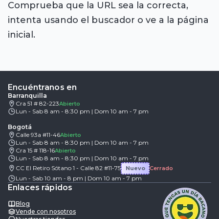
Comprueba que la URL sea la correcta,
intenta usando el buscador o ve a la página
inicial.
Encuéntranos en
Barranquilla
Cra 51 # 82-223
Abierto
Lun - Sab 8 am - 8:30 pm | Dom 10 am - 7 pm
Bogotá
Calle 93a #11-46
Abierto
Lun - Sab 8 am - 8:30 pm | Dom 10 am - 7 pm
Cra 15 # 118-16
Abierto
Lun - Sab 8 am - 8:30 pm | Dom 10 am - 7 pm
CC El Retiro Sótano 1 - Calle 82 #11-75
Nuevo
Cerrado
Lun - Sab 10 am - 8 pm | Dom 10 am - 7 pm
Enlaces rápidos
Blog
Vende con nosotros