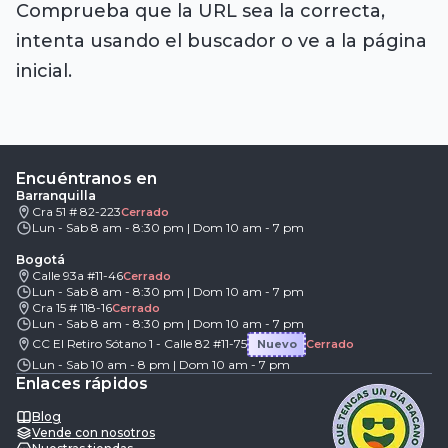
Comprueba que la URL sea la correcta,
intenta usando el buscador o ve a la página
inicial.
Encuéntranos en
Barranquilla
Cra 51 # 82-223
Cerrado
Lun - Sab 8 am - 8:30 pm | Dom 10 am - 7 pm
Bogotá
Calle 93a #11-46
Cerrado
Lun - Sab 8 am - 8:30 pm | Dom 10 am - 7 pm
Cra 15 # 118-16
Cerrado
Lun - Sab 8 am - 8:30 pm | Dom 10 am - 7 pm
CC El Retiro Sótano 1 - Calle 82 #11-75
Nuevo
Cerrado
Lun - Sab 10 am - 8 pm | Dom 10 am - 7 pm
Enlaces rápidos
Blog
Vende con nosotros