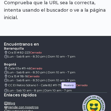
Comprueba que la URL sea la correcta,
intenta usando el buscador o ve a la página
inicial.
Encuéntranos en
Barranquilla
Cra 51 # 82-223
Cerrado
Lun - Sab 8 am - 8:30 pm | Dom 10 am - 7 pm
Bogotá
Calle 93a #11-46
Cerrado
Lun - Sab 8 am - 8:30 pm | Dom 10 am - 7 pm
Cra 15 # 118-16
Cerrado
Lun - Sab 8 am - 8:30 pm | Dom 10 am - 7 pm
CC El Retiro Sótano 1 - Calle 82 #11-75
Nuevo
Cerrado
Lun - Sab 10 am - 8 pm | Dom 10 am - 7 pm
Enlaces rápidos
Blog
Vende con nosotros