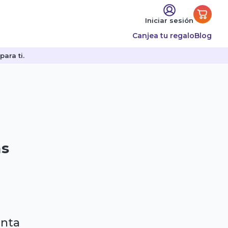
Iniciar sesión
Canjea tu regalo
Blog
ara ti.
as
enta