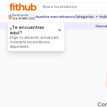
Barranquilla
Nuestra marca
Nuevos
Categorías
Hub
Cra. 51 #82-223
Descub
¿Te encuentras
aquí?
Elige tu ubicación actual para
mostrarte los productos
disponibles.
Com