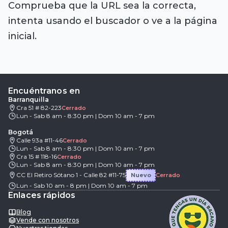
Comprueba que la URL sea la correcta,
intenta usando el buscador o ve a la página
inicial.
Encuéntranos en
Barranquilla
Cra 51 # 82-223
Cerrado
Lun - Sab 8 am - 8:30 pm | Dom 10 am - 7 pm
Bogotá
Calle 93a #11-46
Cerrado
Lun - Sab 8 am - 8:30 pm | Dom 10 am - 7 pm
Cra 15 # 118-16
Cerrado
Lun - Sab 8 am - 8:30 pm | Dom 10 am - 7 pm
CC El Retiro Sótano 1 - Calle 82 #11-75
Nuevo
Cerrado
Lun - Sab 10 am - 8 pm | Dom 10 am - 7 pm
Enlaces rápidos
Blog
Vende con nosotros