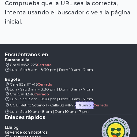
Comprueba que la URL sea la correcta,
intenta usando el buscador o ve a la página
inicial.
Encuéntranos en
Barranquilla
Cra 51 # 82-223
Cerrado
Lun - Sab 8 am - 8:30 pm | Dom 10 am - 7 pm
Bogotá
Calle 93a #11-46
Cerrado
Lun - Sab 8 am - 8:30 pm | Dom 10 am - 7 pm
Cra 15 # 118-16
Cerrado
Lun - Sab 8 am - 8:30 pm | Dom 10 am - 7 pm
CC El Retiro Sótano 1 - Calle 82 #11-75
Nuevo
Cerrado
Lun - Sab 10 am - 8 pm | Dom 10 am - 7 pm
Enlaces rápidos
Blog
Vende con nosotros