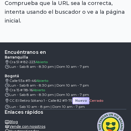
Comprueba que la URL sea la correcta,
intenta usando el buscador o ve a la página
inicial.
Encuéntranos en
Barranquilla
Cra 51 # 82-223
Abierto
Lun - Sab 8 am - 8:30 pm | Dom 10 am - 7 pm
Bogotá
Calle 93a #11-46
Abierto
Lun - Sab 8 am - 8:30 pm | Dom 10 am - 7 pm
Cra 15 # 118-16
Abierto
Lun - Sab 8 am - 8:30 pm | Dom 10 am - 7 pm
CC El Retiro Sótano 1 - Calle 82 #11-75
Nuevo
Cerrado
Lun - Sab 10 am - 8 pm | Dom 10 am - 7 pm
Enlaces rápidos
Blog
Vende con nosotros