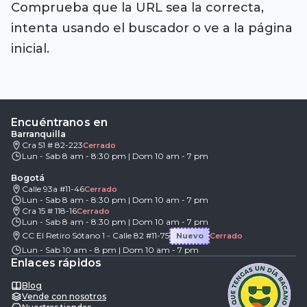
Comprueba que la URL sea la correcta,
intenta usando el buscador o ve a la página
inicial.
Encuéntranos en
Barranquilla
Cra 51 # 82-223
Cerrado
Lun - Sab 8 am - 8:30 pm | Dom 10 am - 7 pm
Bogotá
Calle 93a #11-46
Cerrado
Lun - Sab 8 am - 8:30 pm | Dom 10 am - 7 pm
Cra 15 # 118-16
Cerrado
Lun - Sab 8 am - 8:30 pm | Dom 10 am - 7 pm
CC El Retiro Sótano 1 - Calle 82 #11-75
Nuevo
Cerrado
Lun - Sab 10 am - 8 pm | Dom 10 am - 7 pm
Enlaces rápidos
Blog
Vende con nosotros