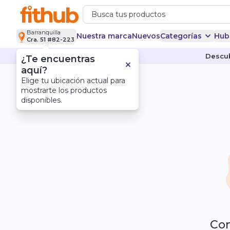
Barranquilla
Nuestra marca
Nuevos
Categorías
Hub
Cra. 51 #82-223
Descub
¿Te encuentras
aquí?
Elige tu ubicación actual para
mostrarte los productos
disponibles.
Com