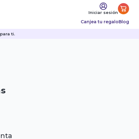
Iniciar sesión
Canjea tu regalo
Blog
ara ti.
as
enta