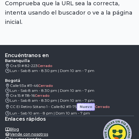
Comprueba que la URL sea la correcta,
intenta usando el buscador o ve a la página
inicial.
Encuéntranos en
Barranquilla
Cra 51 # 82-223
Cerrado
Lun - Sab 8 am - 8:30 pm | Dom 10 am - 7 pm
Bogotá
Calle 93a #11-46
Cerrado
Lun - Sab 8 am - 8:30 pm | Dom 10 am - 7 pm
Cra 15 # 118-16
Cerrado
Lun - Sab 8 am - 8:30 pm | Dom 10 am - 7 pm
CC El Retiro Sótano 1 - Calle 82 #11-75
Nuevo
Cerrado
Lun - Sab 10 am - 8 pm | Dom 10 am - 7 pm
Enlaces rápidos
Blog
Vende con nosotros