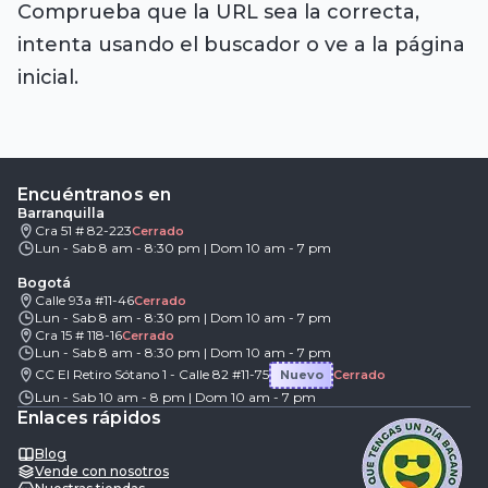
Comprueba que la URL sea la correcta,
intenta usando el buscador o ve a la página
inicial.
Encuéntranos en
Barranquilla
Cra 51 # 82-223
Cerrado
Lun - Sab 8 am - 8:30 pm | Dom 10 am - 7 pm
Bogotá
Calle 93a #11-46
Cerrado
Lun - Sab 8 am - 8:30 pm | Dom 10 am - 7 pm
Cra 15 # 118-16
Cerrado
Lun - Sab 8 am - 8:30 pm | Dom 10 am - 7 pm
CC El Retiro Sótano 1 - Calle 82 #11-75
Nuevo
Cerrado
Lun - Sab 10 am - 8 pm | Dom 10 am - 7 pm
Enlaces rápidos
Blog
Vende con nosotros