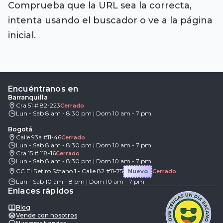
Comprueba que la URL sea la correcta,
intenta usando el buscador o ve a la página
inicial.
Encuéntranos en
Barranquilla
Cra 51 # 82-223
Cerrado
Lun - Sab 8 am - 8:30 pm | Dom 10 am - 7 pm
Bogotá
Calle 93a #11-46
Cerrado
Lun - Sab 8 am - 8:30 pm | Dom 10 am - 7 pm
Cra 15 # 118-16
Cerrado
Lun - Sab 8 am - 8:30 pm | Dom 10 am - 7 pm
CC El Retiro Sótano 1 - Calle 82 #11-75
Nuevo
Cerrado
Lun - Sab 10 am - 8 pm | Dom 10 am - 7 pm
Enlaces rápidos
Blog
Vende con nosotros