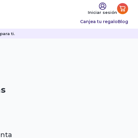
Iniciar sesión
Canjea tu regalo
Blog
ara ti.
as
enta