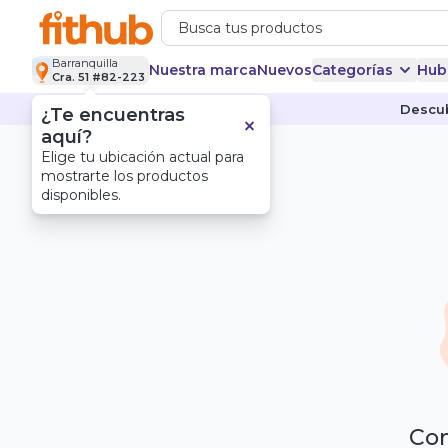
Barranquilla
Nuestra marca
Nuevos
Categorías
Hub
Cra. 51 #82-223
Descub
¿Te encuentras
aquí?
Elige tu ubicación actual para
mostrarte los productos
disponibles.
Com