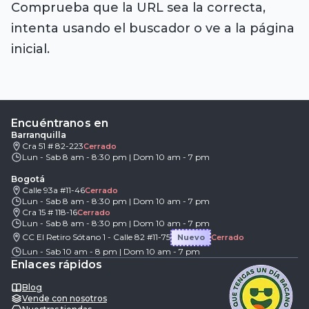
Comprueba que la URL sea la correcta,
intenta usando el buscador o ve a la página
inicial.
Encuéntranos en
Barranquilla
Cra 51 # 82-223
Cerrado
Lun - Sab 8 am - 8:30 pm | Dom 10 am - 7 pm
Bogotá
Calle 93a #11-46
Cerrado
Lun - Sab 8 am - 8:30 pm | Dom 10 am - 7 pm
Cra 15 # 118-16
Cerrado
Lun - Sab 8 am - 8:30 pm | Dom 10 am - 7 pm
CC El Retiro Sótano 1 - Calle 82 #11-75
Nuevo
Cerrado
Lun - Sab 10 am - 8 pm | Dom 10 am - 7 pm
Enlaces rápidos
Blog
Vende con nosotros