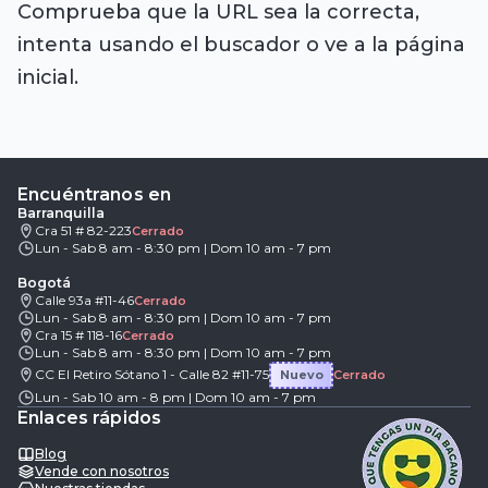
Comprueba que la URL sea la correcta,
intenta usando el buscador o ve a la página
inicial.
Encuéntranos en
Barranquilla
Cra 51 # 82-223
Cerrado
Lun - Sab 8 am - 8:30 pm | Dom 10 am - 7 pm
Bogotá
Calle 93a #11-46
Cerrado
Lun - Sab 8 am - 8:30 pm | Dom 10 am - 7 pm
Cra 15 # 118-16
Cerrado
Lun - Sab 8 am - 8:30 pm | Dom 10 am - 7 pm
CC El Retiro Sótano 1 - Calle 82 #11-75
Nuevo
Cerrado
Lun - Sab 10 am - 8 pm | Dom 10 am - 7 pm
Enlaces rápidos
Blog
Vende con nosotros