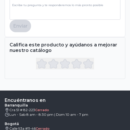
Enviar
Califica este producto y ayúdanos a mejorar
nuestro catálogo
Encuéntranos en
Barranquilla
Cra 51 # 82-223
Cerrado
Lun - Sab 8 am - 8:30 pm | Dom 10 am - 7 pm
Bogotá
Calle 93a #11-46
Cerrado