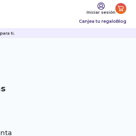
Iniciar sesión
Canjea tu regalo
Blog
ara ti.
as
enta