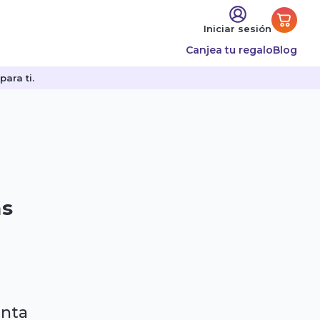
Iniciar sesión
Canjea tu regalo
Blog
ara ti.
as
enta