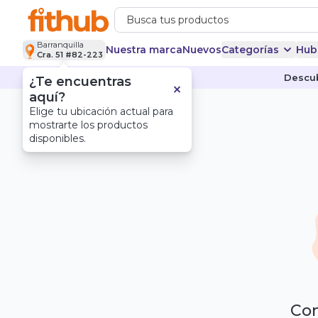
Barranquilla
Nuestra marca
Nuevos
Categorías
Hub
Cra. 51 #82-223
Descub
¿Te encuentras
aquí?
Elige tu ubicación actual para
mostrarte los productos
disponibles.
Com