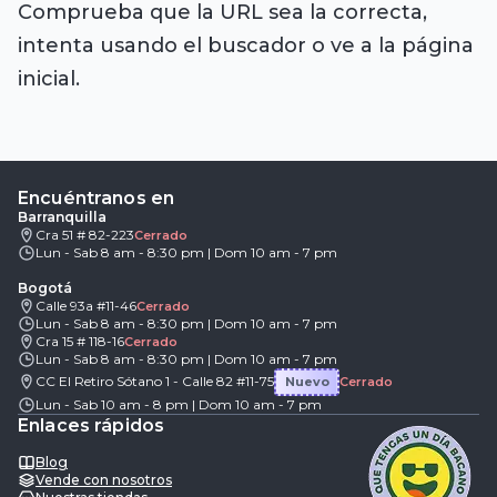
Comprueba que la URL sea la correcta,
intenta usando el buscador o ve a la página
inicial.
Encuéntranos en
Barranquilla
Cra 51 # 82-223
Cerrado
Lun - Sab 8 am - 8:30 pm | Dom 10 am - 7 pm
Bogotá
Calle 93a #11-46
Cerrado
Lun - Sab 8 am - 8:30 pm | Dom 10 am - 7 pm
Cra 15 # 118-16
Cerrado
Lun - Sab 8 am - 8:30 pm | Dom 10 am - 7 pm
CC El Retiro Sótano 1 - Calle 82 #11-75
Nuevo
Cerrado
Lun - Sab 10 am - 8 pm | Dom 10 am - 7 pm
Enlaces rápidos
Blog
Vende con nosotros