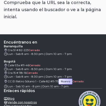
Comprueba que la URL sea la correcta,
intenta usando el buscador o ve a la página
inicial.
Encuéntranos en
Barranquilla
Cra 51 # 82-223
Cerrado
Lun - Sab 8 am - 8:30 pm | Dom 10 am - 7 pm
Bogotá
Calle 93a #11-46
Cerrado
Lun - Sab 8 am - 8:30 pm | Dom 10 am - 7 pm
Cra 15 # 118-16
Cerrado
Lun - Sab 8 am - 8:30 pm | Dom 10 am - 7 pm
CC El Retiro Sótano 1 - Calle 82 #11-75
Nuevo
Cerrado
Lun - Sab 10 am - 8 pm | Dom 10 am - 7 pm
Enlaces rápidos
Blog
Vende con nosotros