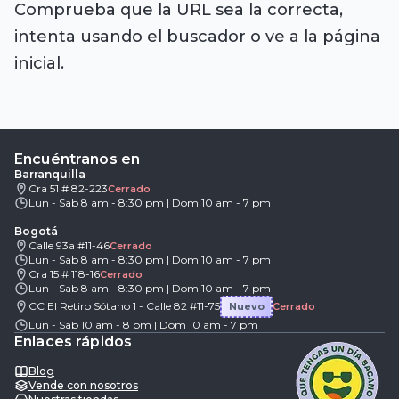
Comprueba que la URL sea la correcta,
intenta usando el buscador o ve a la página
inicial.
Encuéntranos en
Barranquilla
Cra 51 # 82-223
Cerrado
Lun - Sab 8 am - 8:30 pm | Dom 10 am - 7 pm
Bogotá
Calle 93a #11-46
Cerrado
Lun - Sab 8 am - 8:30 pm | Dom 10 am - 7 pm
Cra 15 # 118-16
Cerrado
Lun - Sab 8 am - 8:30 pm | Dom 10 am - 7 pm
CC El Retiro Sótano 1 - Calle 82 #11-75
Nuevo
Cerrado
Lun - Sab 10 am - 8 pm | Dom 10 am - 7 pm
Enlaces rápidos
Blog
Vende con nosotros