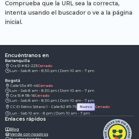
Comprueba que la URL sea la correcta,
intenta usando el buscador o ve a la página
inicial.
Encuéntranos en
Barranquilla
Cra 51 # 82-223
Cerrado
Lun - Sab 8 am - 8:30 pm | Dom 10 am - 7 pm
Bogotá
Calle 93a #11-46
Cerrado
Lun - Sab 8 am - 8:30 pm | Dom 10 am - 7 pm
Cra 15 # 118-16
Cerrado
Lun - Sab 8 am - 8:30 pm | Dom 10 am - 7 pm
CC El Retiro Sótano 1 - Calle 82 #11-75
Nuevo
Cerrado
Lun - Sab 10 am - 8 pm | Dom 10 am - 7 pm
Enlaces rápidos
Blog
Vende con nosotros