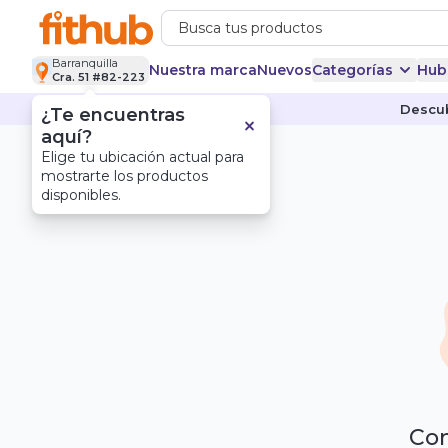
Barranquilla
Nuestra marca
Nuevos
Categorías
Hub
Cra. 51 #82-223
Descub
¿Te encuentras
aquí?
Elige tu ubicación actual para
mostrarte los productos
disponibles.
Com