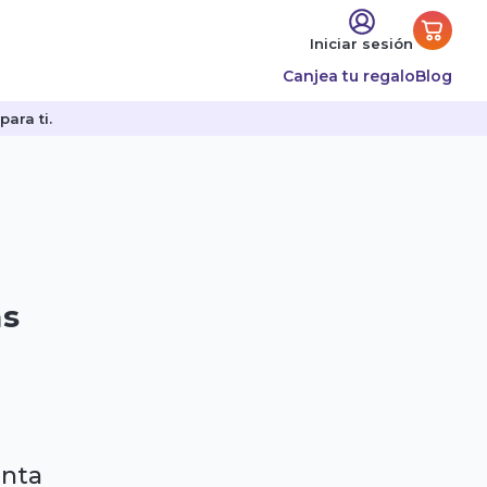
Iniciar sesión
Canjea tu regalo
Blog
ara ti.
as
enta