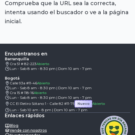
Comprueba que la URL sea la correcta,
intenta usando el buscador o ve a la página
inicial.
Encuéntranos en
Barranquilla
Cra 51 # 82-223
Abierto
Lun - Sab 8 am - 8:30 pm | Dom 10 am - 7 pm
Bogotá
Calle 93a #11-46
Abierto
Lun - Sab 8 am - 8:30 pm | Dom 10 am - 7 pm
Cra 15 # 118-16
Abierto
Lun - Sab 8 am - 8:30 pm | Dom 10 am - 7 pm
CC El Retiro Sótano 1 - Calle 82 #11-75
Nuevo
Abierto
Lun - Sab 10 am - 8 pm | Dom 10 am - 7 pm
Enlaces rápidos
Blog
Vende con nosotros