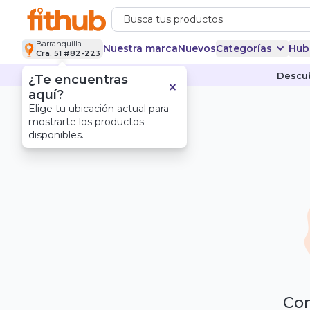
Barranquilla
Nuestra marca
Nuevos
Categorías
Hub
Cra. 51 #82-223
Descub
¿Te encuentras
aquí?
Elige tu ubicación actual para
mostrarte los productos
disponibles.
Com