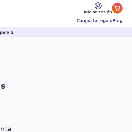
Iniciar sesión
Canjea tu regalo
Blog
ara ti.
as
enta