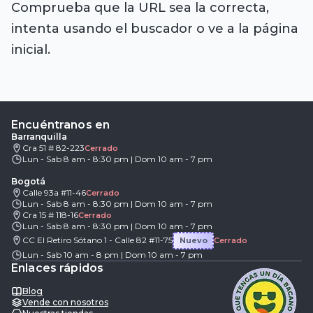
Comprueba que la URL sea la correcta,
intenta usando el buscador o ve a la página
inicial.
Encuéntranos en
Barranquilla
Cra 51 # 82-223
Cerrado
Lun - Sab 8 am - 8:30 pm | Dom 10 am - 7 pm
Bogotá
Calle 93a #11-46
Cerrado
Lun - Sab 8 am - 8:30 pm | Dom 10 am - 7 pm
Cra 15 # 118-16
Cerrado
Lun - Sab 8 am - 8:30 pm | Dom 10 am - 7 pm
CC El Retiro Sótano 1 - Calle 82 #11-75
Nuevo
Cerrado
Lun - Sab 10 am - 8 pm | Dom 10 am - 7 pm
Enlaces rápidos
Blog
Vende con nosotros