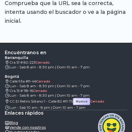
Comprueba que la URL sea la correcta,
intenta usando el buscador o ve a la página
inicial.
Encuéntranos en
Barranquilla
Cra 51 # 82-223
Cerrado
Lun - Sab 8 am - 8:30 pm | Dom 10 am - 7 pm
Bogotá
Calle 93a #11-46
Cerrado
Lun - Sab 8 am - 8:30 pm | Dom 10 am - 7 pm
Cra 15 # 118-16
Cerrado
Lun - Sab 8 am - 8:30 pm | Dom 10 am - 7 pm
CC El Retiro Sótano 1 - Calle 82 #11-75
Nuevo
Cerrado
Lun - Sab 10 am - 8 pm | Dom 10 am - 7 pm
Enlaces rápidos
Blog
Vende con nosotros