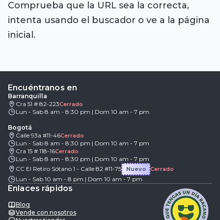
Comprueba que la URL sea la correcta,
intenta usando el buscador o ve a la página
inicial.
Encuéntranos en
Barranquilla
Cra 51 # 82-223
Cerrado
Lun - Sab 8 am - 8:30 pm | Dom 10 am - 7 pm
Bogotá
Calle 93a #11-46
Cerrado
Lun - Sab 8 am - 8:30 pm | Dom 10 am - 7 pm
Cra 15 # 118-16
Cerrado
Lun - Sab 8 am - 8:30 pm | Dom 10 am - 7 pm
CC El Retiro Sótano 1 - Calle 82 #11-75
Nuevo
Cerrado
Lun - Sab 10 am - 8 pm | Dom 10 am - 7 pm
Enlaces rápidos
Blog
Vende con nosotros