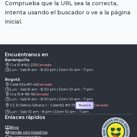
Comprueba que la URL sea la correcta,
intenta usando el buscador o ve a la página
inicial.
Encuéntranos en
Barranquilla
Cra 51 # 82-223
Cerrado
Lun - Sab 8 am - 8:30 pm | Dom 10 am - 7 pm
Bogotá
Calle 93a #11-46
Cerrado
Lun - Sab 8 am - 8:30 pm | Dom 10 am - 7 pm
Cra 15 # 118-16
Cerrado
Lun - Sab 8 am - 8:30 pm | Dom 10 am - 7 pm
CC El Retiro Sótano 1 - Calle 82 #11-75
Nuevo
Cerrado
Lun - Sab 10 am - 8 pm | Dom 10 am - 7 pm
Enlaces rápidos
Blog
Vende con nosotros