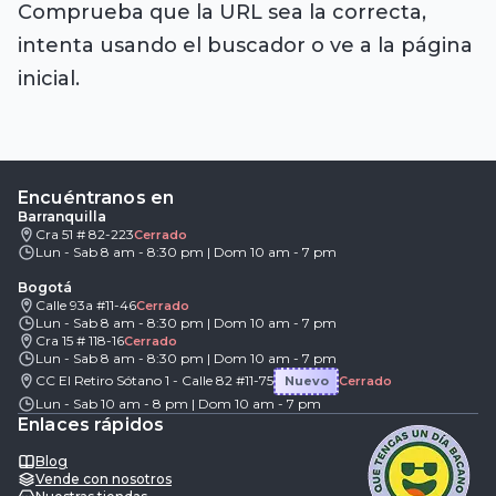
Comprueba que la URL sea la correcta,
intenta usando el buscador o ve a la página
inicial.
Encuéntranos en
Barranquilla
Cra 51 # 82-223
Cerrado
Lun - Sab 8 am - 8:30 pm | Dom 10 am - 7 pm
Bogotá
Calle 93a #11-46
Cerrado
Lun - Sab 8 am - 8:30 pm | Dom 10 am - 7 pm
Cra 15 # 118-16
Cerrado
Lun - Sab 8 am - 8:30 pm | Dom 10 am - 7 pm
CC El Retiro Sótano 1 - Calle 82 #11-75
Nuevo
Cerrado
Lun - Sab 10 am - 8 pm | Dom 10 am - 7 pm
Enlaces rápidos
Blog
Vende con nosotros