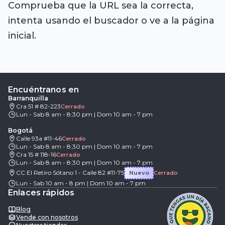
Comprueba que la URL sea la correcta,
intenta usando el buscador o ve a la página
inicial.
Encuéntranos en
Barranquilla
Cra 51 # 82-223
Cerrado
Lun - Sab 8 am - 8:30 pm | Dom 10 am - 7 pm
Bogotá
Calle 93a #11-46
Cerrado
Lun - Sab 8 am - 8:30 pm | Dom 10 am - 7 pm
Cra 15 # 118-16
Cerrado
Lun - Sab 8 am - 8:30 pm | Dom 10 am - 7 pm
CC El Retiro Sótano 1 - Calle 82 #11-75
Nuevo
Cerrado
Lun - Sab 10 am - 8 pm | Dom 10 am - 7 pm
Enlaces rápidos
Blog
Vende con nosotros