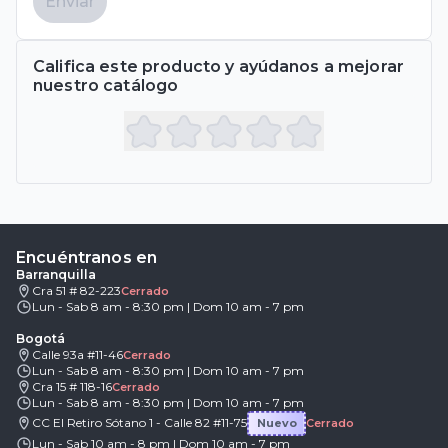
Enviar
Califica este producto y ayúdanos a mejorar
nuestro catálogo
Encuéntranos en
Barranquilla
Cra 51 # 82-223
Cerrado
Lun - Sab 8 am - 8:30 pm | Dom 10 am - 7 pm
Bogotá
Calle 93a #11-46
Cerrado
Lun - Sab 8 am - 8:30 pm | Dom 10 am - 7 pm
Cra 15 # 118-16
Cerrado
Lun - Sab 8 am - 8:30 pm | Dom 10 am - 7 pm
CC El Retiro Sótano 1 - Calle 82 #11-75
Nuevo
Cerrado
Lun - Sab 10 am - 8 pm | Dom 10 am - 7 pm