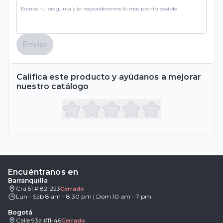
Enviar
Califica este producto y ayúdanos a mejorar
nuestro catálogo
Encuéntranos en
Barranquilla
Cra 51 # 82-223
Cerrado
Lun - Sab 8 am - 8:30 pm | Dom 10 am - 7 pm
Bogotá
Calle 93a #11-46
Cerrado