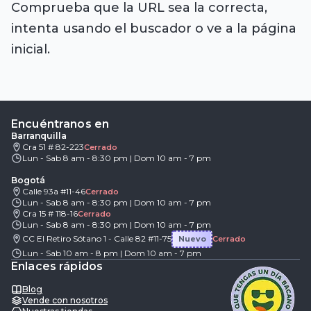
Comprueba que la URL sea la correcta,
intenta usando el buscador o ve a la página
inicial.
Encuéntranos en
Barranquilla
Cra 51 # 82-223
Cerrado
Lun - Sab 8 am - 8:30 pm | Dom 10 am - 7 pm
Bogotá
Calle 93a #11-46
Cerrado
Lun - Sab 8 am - 8:30 pm | Dom 10 am - 7 pm
Cra 15 # 118-16
Cerrado
Lun - Sab 8 am - 8:30 pm | Dom 10 am - 7 pm
CC El Retiro Sótano 1 - Calle 82 #11-75
Nuevo
Cerrado
Lun - Sab 10 am - 8 pm | Dom 10 am - 7 pm
Enlaces rápidos
Blog
Vende con nosotros